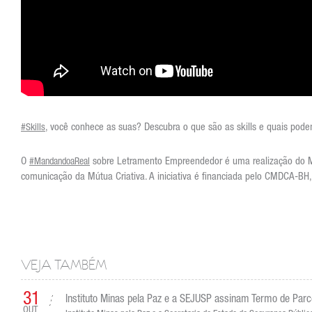
, você conhece as suas? Descubra o que são as skills e quais p
#Skills
O
sobre Letramento Empreendedor é uma realização do Min
#MandandoaReal
comunicação da Mútua Criativa. A iniciativa é financiada pelo CMDCA-B
VEJA TAMBÉM
31
Instituto Minas pela Paz e a SEJUSP assinam Termo de Parcer
OUT