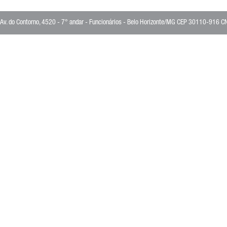
Av. do Contorno, 4520 - 7° andar - Funcionários - Belo Horizonte/MG CEP 30110-916 