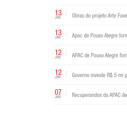
13
Obras do projeto Arte Fav
JAN
13
Apac de Pouso Alegre for
JAN
12
APAC de Pouso Alegre fo
JAN
12
Governo investe R$ 5 mi 
JAN
07
Recuperandos da APAC de
JAN