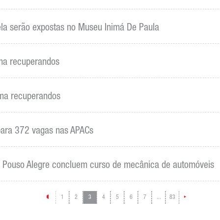
ela serão expostas no Museu Inimá De Paula
ma recuperandos
rma recuperandos
para 372 vagas nas APACs
 Pouso Alegre concluem curso de mecânica de automóveis
1
2
3
4
5
6
7
...
83