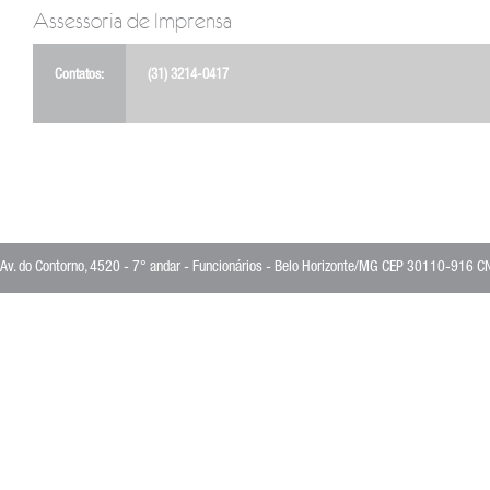
Assessoria de Imprensa
Contatos:
(31) 3214-0417
Av. do Contorno, 4520 - 7° andar - Funcionários - Belo Horizonte/MG CEP 30110-916 