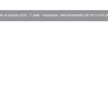
Av. do Contorno, 4520 - 7° andar - Funcionários - Belo Horizonte/MG CEP 30110-916 